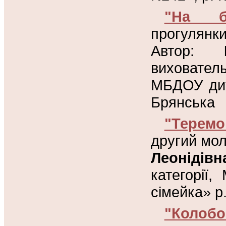
"На ба
прогулянк
Автор:
виховател
МБДОУ дит
Брянська
"Теремо
другий мол
Леонідівн
категорії
сімейка» р
"Колоб