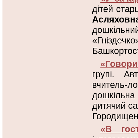
дітей стар
Асляховн
дошкільни
«Гнізде
Башкортос
«Говори
групі. А
вчитель-
дошкільна
дитячий са
Городищенс
«В гос