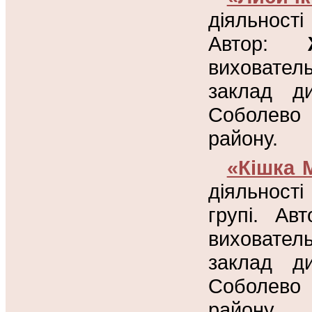
діяльності
Автор:
виховател
заклад д
Соболево 
району.
«Кішка 
діяльност
групі. Ав
виховател
заклад д
Соболево 
району.