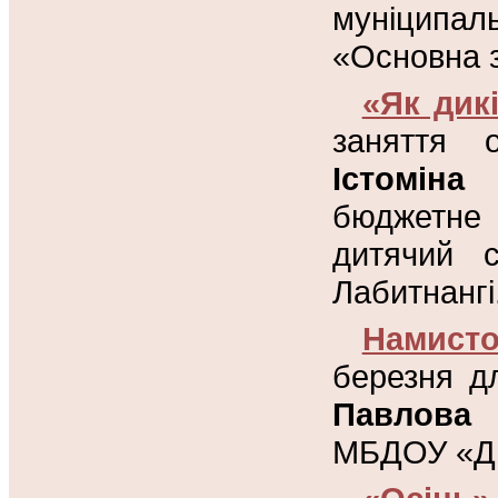
муніципал
«Основна з
«Як дик
заняття 
Істоміна
бюджетне
дитячий 
Лабитнангі
Намист
березня дл
Павлова
МБДОУ «Ди