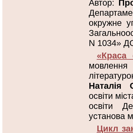
Автор:
Про
Департам
окружне у
Загальноо
N 1034» ДО
«Краса 
мовленн
літератур
Наталія С
освіти міс
освіти Де
установа м
Цикл за