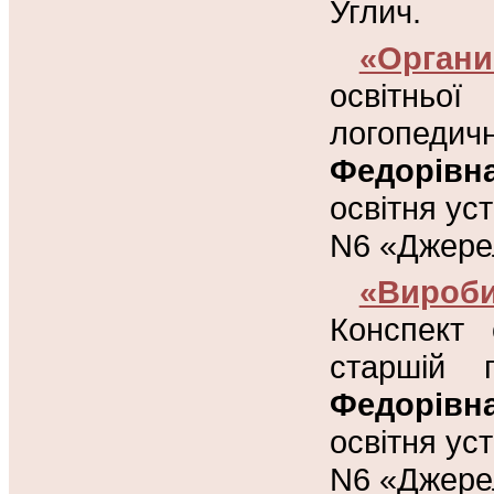
Углич.
«Органи
освітньої
логопедич
Федорівн
освітня ус
N6 «Джерел
«Вироби
Конспект 
старшій 
Федорівн
освітня ус
N6 «Джерел