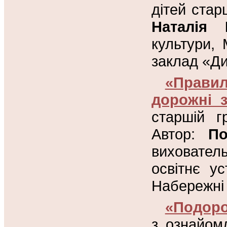
дітей стар
Наталія 
культури,
заклад «Ди
«Правил
дорожні з
старшій г
Автор:
По
виховател
освітнє у
Набережні 
«Подоро
з ознайом