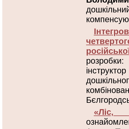
дошкільни
компенсуюч
Інтегро
четверт
російсько
розробки:
С
інструкто
дошкільно
комбінов
Бєлгородсь
«Ліс, 
ознайомле