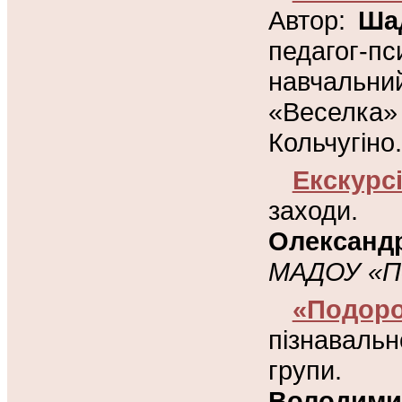
Автор:
Ша
педагог-п
навчаль
«Веселк
Кольчугіно.
Екскур
заходи
Олександр
МАДОУ «П
«Подоро
пізнаваль
групи
Володими