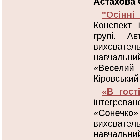
Астахова С
"Осінні
Конспект 
групі. А
виховател
навчаль
«Веселий
Кіровський
«В гост
інтегров
«Сонечко
виховател
навчаль