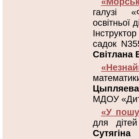
«Морсь
галузі «
освітньої д
Інструкто
садок N35
Світлана 
«Незнай
математик
Цыпляева
МДОУ «Дит
«У пошу
для дітей
Сутягіна