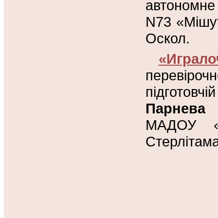
автономне
N73 «Мішут
Оскол.
«Играло
перевіро
підготовчі
Парнева
МАДОУ «
Стерлітама