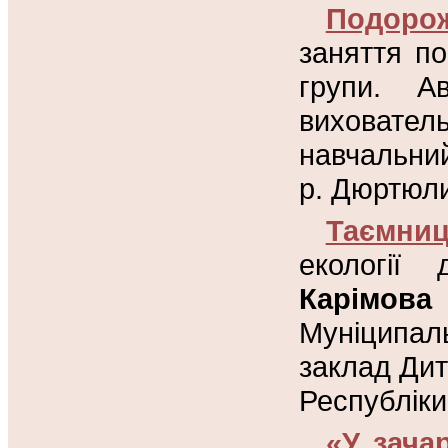
Подоро
заняття п
групи. А
виховател
навчальний
р. Дюртюли
Таємниц
екології
Карімова
Муніципал
заклад Дит
Республіки
«У зача