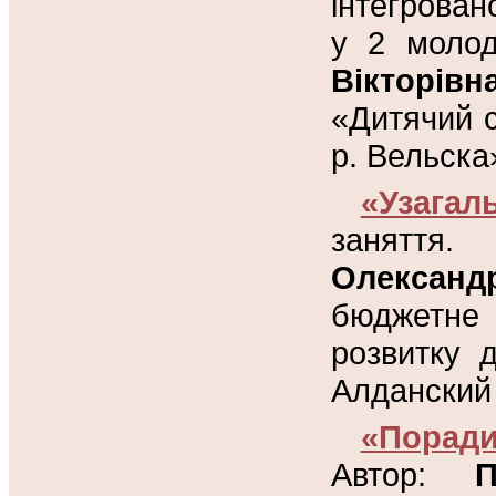
інтегрован
у 2 молод
Вікторівн
«Дитячий 
р. Вельска
«Узагал
занятт
Олександ
бюджетне 
розвитку 
Алданский 
«Порад
Автор:
П