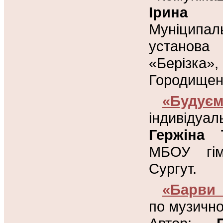
Ірина 
Муніципа
установа
«Берізк
Городищенс
«Будуєм
індивідуа
Гержіна 
МБОУ гім
Сургут.
«Барви 
по музично