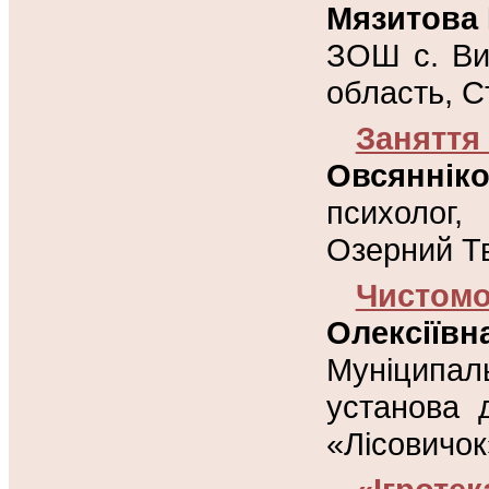
Мязитова
ЗОШ с. Ви
область, С
Заняття
Овсянні
психолог
Озерний Тв
Чистомо
Олексії
Муніципа
установа 
«Лісовичок