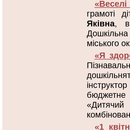
«Веселі
грамоті д
Яківна
, в
Дошкільн
міського о
«Я здор
Пізнаваль
дошкільн
інструкто
бюджетне
«Дитячи
комбінован
«1 квіт