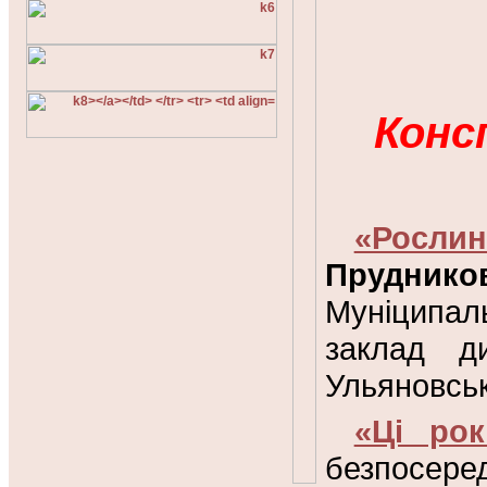
Конс
«Росли
Прудник
Муніципал
заклад д
Ульяновськ
«Ці рок
безпосере