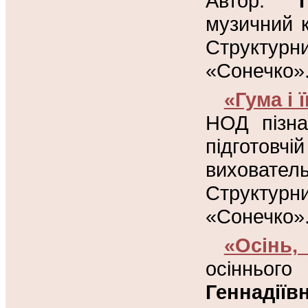
Автор:
музичний 
Структур
«Сонечко»
«Гума і 
НОД пізна
підготовчій
виховат
Структур
«Сонечко»
«Осінь,
осінньо
Геннадіїв