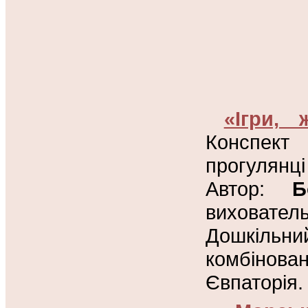
«Ігри,
Конспект 
прогулянці
Автор:
Б
виховател
Дошкільни
комбінова
Євпаторія.