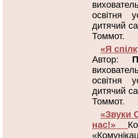
виховател
освітня 
дитячий с
Томмот.
«Я спіл
Автор:
П
виховател
освітня 
дитячий с
Томмот.
«Звуки С
нас!»
К
«Комунікац