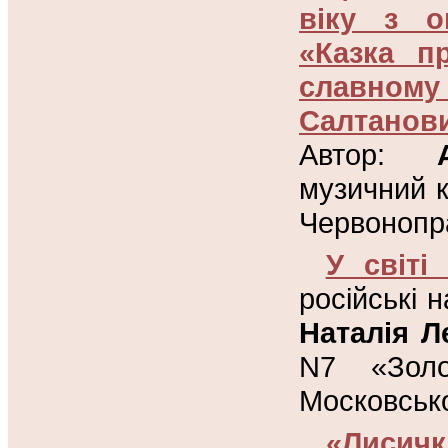
віку з о
«Казка п
славному
Салтанови
Автор:
музичний 
Червонопра
У світі
російські 
Наталія Л
N7 «Золо
Московсько
«Лисичк