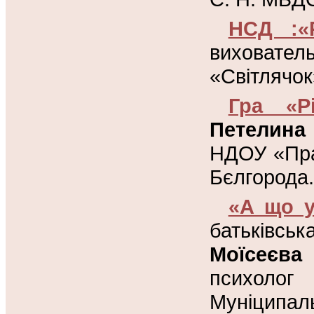
НСД :«
виховат
«Світлячок
Гра «Р
Петелина 
НДОУ «Пра
Бєлгорода.
«А що у
батьківськ
Моїсеєва
психолог
К
Муніципа