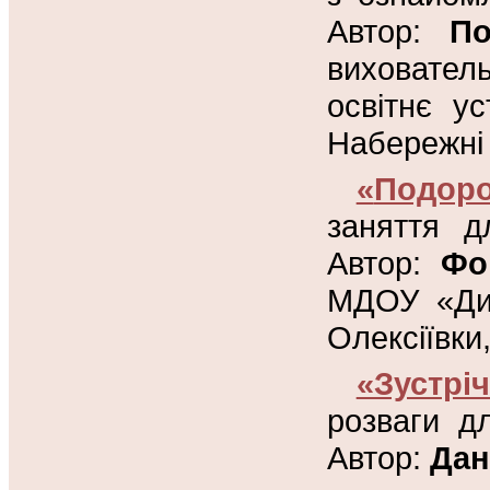
Автор:
По
виховател
освітнє у
Набережні 
«
Подор
заняття д
Автор:
Фо
МДОУ «Дит
Олексіївки
«Зустр
розваги д
Автор:
Дан