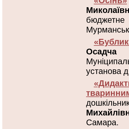
«Осінь»
Миколаїв
бюджетне 
Мурманська
«Бублик
Осадча 
Муніципа
установа д
«Дидак
тваринни
дошкільн
Михайлів
Самара.