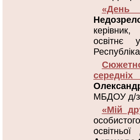
«День 
Недозре
керівник,
освітнє 
Республіка
Сюжетн
середніх
Олександ
МБДОУ д/з 
«Мій др
особистог
освітньої