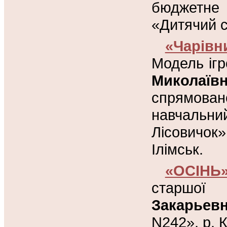
бюджетне
«Дитячий с
«Чарівн
Модель ігр
Миколаїв
спрямова
навчальн
Лісовичок
Ілімськ.
«ОСІНЬ
старшої
Закарьев
N242», р. 