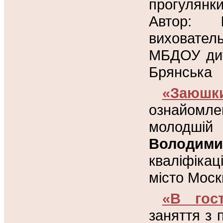
прогулянк
Автор:
виховател
МБДОУ дит
Брянська
«Заюшк
ознайомл
молодшій
Володими
кваліфіка
місто Моск
«В гос
заняття з 