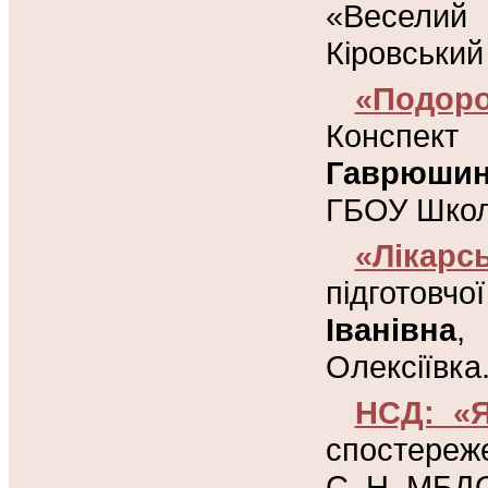
«Веселий
Кіровський
«Подор
Конспект
Гаврюшин
ГБОУ Школ
«Лікарс
підготовч
Іванівна
,
Олексіївка
НСД: «Я
спостереж
С. Н. МБДО