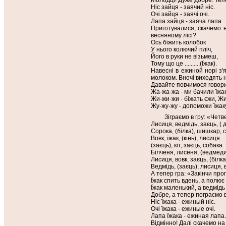
Молодці! Дуже добре. Тепе
Ніс зайця - заячий ніс.
Очі зайця - заячі очі.
Лапа зайця - заяча лапа
Приготувалися, скачемо н
весняному лісі?
Ось біжить колобок
У нього колючий пліч,
Його в руки не візьмеш,
Тому що це ..........(Їжак).
Навесні в ежиной норі з'
молоком. Вночі виходять 
Давайте повчимося говори
Жа-жа-жа - ми бачили їжака
Жи-жи-жи - біжать єжи, Жи-
Жу-жу-жу - допоможи їжаку.
Зіграємо в гру: «Четв
Лисиця, ведмідь, заєць, ( 
Сорока, (білка), шишкар, 
Вовк, їжак, (кінь), лисиця.
(заєць), кіт, заєць, собака.
Білченя, лисеня, (ведмеди
Лисиця, вовк, заєць, (білк
Ведмідь, (заєць), лисиця,
А тепер гра: «Закінчи про
Їжак спить вдень, а полює ...
Їжак маленький, а ведмідь ..
Добре, а тепер пограємо в
Ніс їжака - ежиный ніс.
Очі їжака - ежиные очі.
Лапа їжака - ежиная лапа.
Відмінно! Далі скачемо на