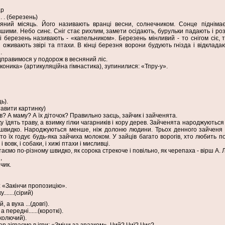
ар
. . (березень)
ий місяць. Його називають вранці весни, солнечником. Сонце піднімає
вшими. Небо синє. Сніг стає рихлим, замети осідають, бурульки падають і роз
і березень називають - «капельником». Березень мінливий - то снігом сіє, т
 оживають звірі та птахи. В кінці березня ворони будують гнізда і відклада
.
ідправимося у подорож в весняний ліс.
«коника» (артикуляційна гімнастика), зупинилися: «Тпру-у».
ць).
тавити картинку)
ів? А маму? А їх діточок? Правильно заєць, зайчик і зайченята.
ку їдять траву, а взимку гілки чагарників і кору дерев. Зайченята народжуються
 швидко. Народжуються менше, ніж долоню людини. Трьох денного зайченя 
о їх годує будь-яка зайчиха молоком. У зайців багато ворогів, хто любить п
 і вовк, і собаки, і хижі птахи і мисливці.
аємо по-різному швидко, як сорока стрекоче і повільно, як черепаха - вірш А. 
,
чик.
: «Закінчи пропозицію».
......(сірий)
 а вуха ...(довгі).
 передні......(короткі).
(колючий).