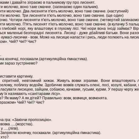
иками і давайте зіграємо в пальчикову гру про лисенят.
 молочко, воно таке смачне. (загинаємо один пальчик).
ти молочко. Два лисеняти п'ють молочко, воно таке смачне. (наступний)
ти молочко. Три лисеняти п'ють молочко, воно таке смачне. (ще один)
очко. Чотири лисеняти п'ють молочко, воно таке смачне. (четвертий загинаємо
и молочко. П'ять лисенят п'ють молочко, воно таке смачне. (в кулачку 5 пальці
 глибокій норі, яку влаштовує в глухому лісі. Чиї нори вона іноді займає? В
ься маленькі безпорадні лисенята. Лисиці - дуже дбайливі батьки. Вони разо
кумасі-лисички - вовк. Може на лисицю напасти і рись, люди полюють на лиси
ком». Чий? Чиї? Чиє?
.
а конячці, поскакали.(артикуляційна гімнастика).
 ми зараз зустрінемо?
 Виставити картинку.
, спритний, невтомний хижак. Живуть вовки зграями. Вони влаштовують л
елому, поблизу водойм. Здобиччю вовків служать олені, лосі, козулі, кабани, ко
оласувати лисицею, зайцем, собакою, качками, гусьми, курми. У першу чергу ж
ому їх називають «санітарами лісу».
в? Як маму? А як дітей? Правильно: вовк, вовчиця, вовченята.
 зразком» Чий? Чиї? Чиє?
на гра: «Закінчи пропозицію».
вовка .....(жорстка).
.....(лігві).
Запрягли конячку, поскакали. (артикуляційна гімнастика).
 хто?