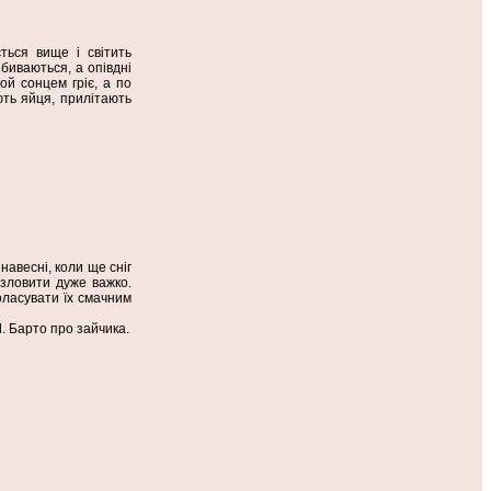
ться вище і світить
биваються, а опівдні
ой сонцем гріє, а по
ють яйця, прилітають
 навесні, коли ще сніг
зловити дуже важко.
оласувати їх смачним
Л. Барто про зайчика.