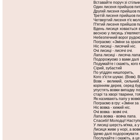
Вставайте поруч зі стільч
Один лисеня прийшов пити
Другий лисеня прийшов пи
Третій лисеня прийшов пи
Четвертий лисеня п'є мол
П'ятий лисеня прийшов пит
Вдень лисиця ховається в
весною у лисиць з'являют
Небезпечний ворог рудою 
Пограємо: «Зміни за зраз
Ніс лисиці - лисячий ніс.
Очі лисиці - лисячі очі.
Лапа лисиці - лисяча лапа
Подорожуємо з вами далі н
Подумайте і скажіть, кого
Сірий, зубастий
По угіддях нишпорить,
Кого з'їсти шукає. (Вовк).
Вовк - великий, сильний
корінням дерев, серед бур
упустять вовки випадку п
старі та хворі тварини, т
Як називають папу у вовкі
Пограємо в гру: «Зміни за
Ніс вовка - хижий ніс.
Очі вовка - вовчі очі.
Лапа вовка - вовча лапа.
Спасибі! Молодці! Наступ
У лисиці шерсть м'яка, а у 
Лисиця живе у норі, а вовк у 
Їдемо далі подорожувати. 
Послухайте і скажіть, а це