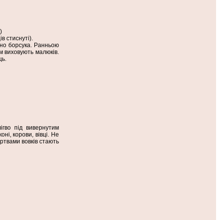
)
в стиснуті).
ірно борсука. Ранньою
м виховують малюків.
ць.
ігво під вивернутим
ні, корови, вівці. Не
ертвами вовків стають