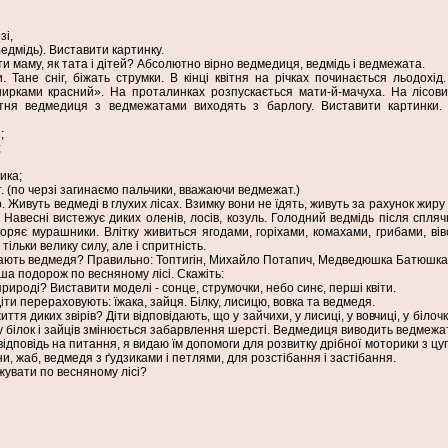
зі,
Ведмідь). Виставити картинку.
ати маму, як тата і дітей? Абсолютно вірно ведмедиця, ведмідь і ведмежата.
. Тане сніг, біжать струмки. В кінці квітня на річках починається льодохід.
нирками красний». На проталинках розпускається мати-й-мачуха. На лісови
вітня ведмедиця з ведмежатами виходять з барлогу. Виставити картинки.
;
;
ика;
. (по черзі загинаємо пальчики, вважаючи ведмежат.)
. Живуть ведмеді в глухих лісах. Взимку вони не їдять, живуть за рахунок жиру 
. Навесні вистежує диких оленів, лосів, козуль. Голодний ведмідь після спля
оряє мурашники. Влітку живиться ягодами, горіхами, комахами, грибами, вів
ільки велику силу, але і спритність.
ивають ведмедя? Правильно: Топтигін, Михайло Потапич, Медведюшка Батюшка
аша подорож по весняному лісі. Скажіть:
природі? Виставити моделі - сонце, струмочки, небо синє, перші квіти.
 Діти перераховують: їжака, зайця. Білку, лисицю, вовка та ведмедя.
ття диких звірів? Діти відповідають, що у зайчихи, у лисиці, у вовчиці, у біло
у білок і зайців змінюється забарвлення шерсті. Ведмедиця виводить ведмежат
 відповідь на питання, я видаю їм допомоги для розвитку дрібної моторики з цуп
сни, жаб, ведмедя з ґудзиками і петлями, для розстібання і застібання.
увати по весняному лісі?