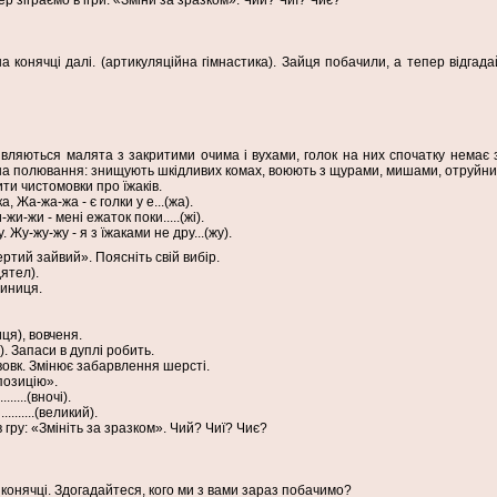
р зіграємо в ігри: «Зміни за зразком». Чий? Чиї? Чиє?
а конячці далі. (артикуляційна гімнастика). Зайця побачили, а тепер відгада
являються малята з закритими очима і вухами, голок на них спочатку немає з
на полювання: знищують шкідливих комах, воюють з щурами, мишами, отруйни
ти чистомовки про їжаків.
, Жа-жа-жа - є голки у е...(жа).
жи-жи - мені ежаток поки.....(жі).
 Жу-жу-жу - я з їжаками не дру...(жу).
ертий зайвий». Поясніть свій вибір.
дятел).
синиця.
ця), вовченя.
а). Запаси в дуплі робить.
 вовк. Змінює забарвлення шерсті.
позицію».
.....(вночі).
........(великий).
 гру: «Змініть за зразком». Чий? Чиї? Чиє?
 конячці. Здогадайтеся, кого ми з вами зараз побачимо?