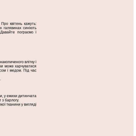
 Про квітень кажуть:
х галявинах синіють
 Давайте пограємо і
накопиченого влітку і
чки може харчуватися
сом і медом. Під час
.
чки, у ежихи дитинчата
 з барлогу.
кої тканини у вигляді