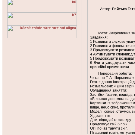
Автор:
Райська Тет
Мета: Закріплення зна
Завдання:
1 Розвивати слухове уваг
2 Розвивати фонематичний
3 Продовжувати розвиват
4 Активізувати словник діт
5 Продовжувати розвивати 
6 Вчити узгоджувати чис
присвійні прикметники.
Попередня робота:
Читання Т. А. Шорыгина «Як
Розглядання ілюстрацій ди
Розмальовки: « Дикі звірі»
Обладнання заняття:
Застібки: їжачки, ведмідь,
«Білочка» допомога на ди
Картинки із зображенням 
вище, небо синє, протали
Моделі: сонце, струмок, з
Хід заняття:
Діти, відгадайте загадку:
Продовжує свій біг рік
От і почав танути сніг,
Пташиний гомін, метушня