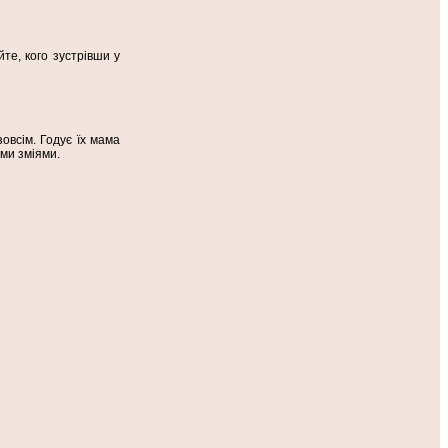
йте, кого зустрівши у
овсім. Годує їх мама
ми зміями.