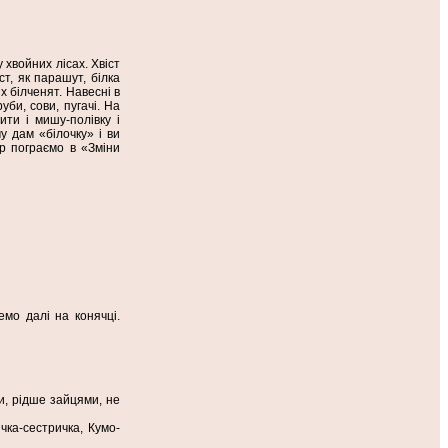
 хвойних лісах. Хвіст
ст, як парашут, білка
х білченят. Навесні в
уби, сови, пугачі. На
ити і мишу-полівку і
у дам «білочку» і ви
ер пограємо в «Зміни
емо далі на конячці.
и, рідше зайцями, не
чка-сестричка, Кумо-