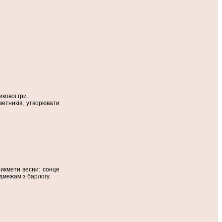
кової гри.
метників, утворювати
рикмети весни: сонце
едмежам з барлогу.