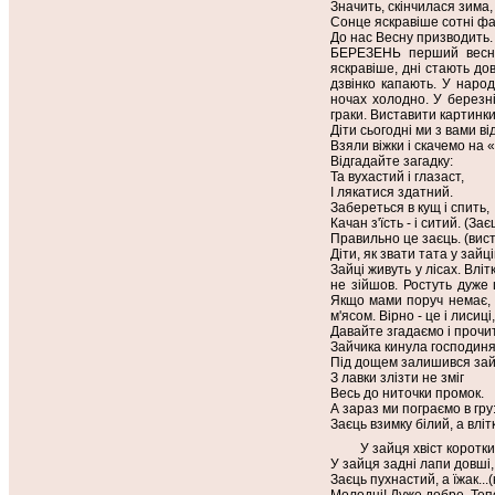
Значить, скінчилася зима,
Сонце яскравіше сотні ф
До нас Весну призводить. 
БЕРЕЗЕНЬ перший веснян
яскравіше, дні стають до
дзвінко капають. У народ
ночах холодно. У березні
граки. Виставити картинки
Діти сьогодні ми з вами в
Взяли віжки і скачемо на 
Відгадайте загадку:
Та вухастий і глазаст,
І лякатися здатний.
Забереться в кущ і спить,
Качан з'їсть - і ситий. (Зає
Правильно це заєць. (вис
Діти, як звати тата у зайц
Зайці живуть у лісах. Вліт
не зійшов. Ростуть дуже
Якщо мами поруч немає, т
м'ясом. Вірно - це і лисиці,
Давайте згадаємо і прочит
Зайчика кинула господиня
Під дощем залишився зай
З лавки злізти не зміг
Весь до ниточки промок.
А зараз ми пограємо в гру
Заєць взимку білий, а влітку.
У зайця хвіст короткий,
У зайця задні лапи довші, а
Заєць пухнастий, а їжак...