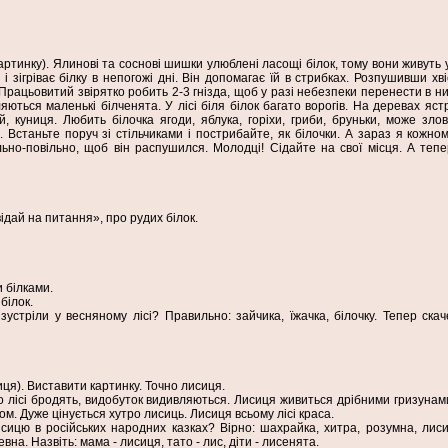
картинку). Ялинові та соснові шишки улюблені ласощі білок, тому вони живуть у
і зігріває білку в непогожі дні. Він допомагає їй в стрибках. Розпушивши хві
у. Працьовитий звірятко робить 2-3 гнізда, щоб у разі небезпеки перенести в ни
ються маленькі білченята. У лісі біля білок багато ворогів. На деревах ястр
й, куниця. Любить білочка ягоди, яблука, горіхи, гриби, бруньки, може злов
 Встаньте поруч зі стільчиками і пострибайте, як білочки. А зараз я кожном
льно-повільно, щоб він распушился. Молодці! Сідайте на свої місця. А теп
відай на питання», про рудих білок.
 білками.
білок.
зустріли у весняному лісі? Правильно: зайчика, їжачка, білочку. Тепер скач
сиця). Виставити картинку. Точно лисиця.
по лісі бродять, видобуток видивляються. Лисиця живиться дрібними гризунам
м. Дуже цінується хутро лисиць. Лисиця всьому лісі краса.
сицю в російських народних казках? Вірно: шахрайка, хитра, розумна, лиси
на. Назвіть: мама - лисиця, тато - лис, діти - лисенята.