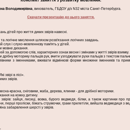
Конспект заняття з розвитку мовлення.
яна Володимирівна
, вихователь, ГБДОУ д/з N32 міста Санкт-Петербурга.
Скачати презентацію до цього заняття.
нь дітей про життя диких звірів навесні.
у та логічне мислення шляхом розв'язання логічних завдань.
 слух і слухо-мовленнєву пам'ять у дітей.
и мовне дихання.
ей за допомогою слів, характерних ознак весни і змінами у житті звірів взимку.
дрібну моторику пальців рук, вчити узгоджувати рухи пальців з текстом пальчи
лівники з іменниками, вживати відмінкові форми множини іменників та прик
і звірі в лісі».
ких звірів.
.
 весна-красна, сніговики, жаба, дерева, ялинки - для дрібної моторики.
хання на кожну дитину.
звірів: зайця, лисиці, вовка, бурого ведмедя, білки, а також картинки про п
ни, перші проліски, біжать струмочки, граки прилетіли, вийшла ведмедиця з в
міна забарвлення шерсті у звірів.
,