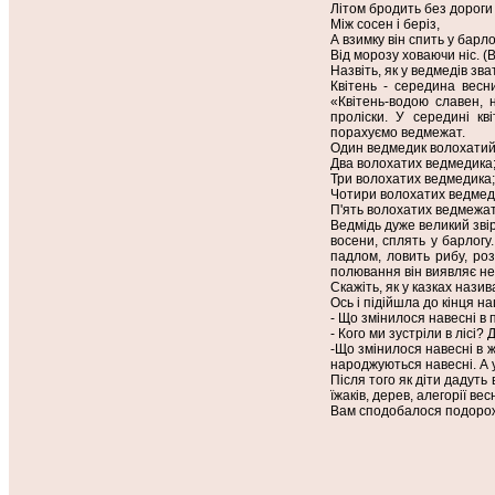
Літом бродить без дороги
Між сосен і беріз,
А взимку він спить у барло
Від морозу ховаючи ніс. (
Назвіть, як у ведмедів зв
Квітень - середина весни
«Квітень-водою славен, 
проліски. У середині к
порахуємо ведмежат.
Один ведмедик волохатий
Два волохатих ведмедика
Три волохатих ведмедика;
Чотири волохатих ведмед
П'ять волохатих ведмежат
Ведмідь дуже великий звір
восени, сплять у барлогу
падлом, ловить рибу, роз
полювання він виявляє не т
Скажіть, як у казках наз
Ось і підійшла до кінця н
- Що змінилося навесні в 
- Кого ми зустріли в лісі?
-Що змінилося навесні в жи
народжуються навесні. А 
Після того як діти дадуть
їжаків, дерев, алегорії ве
Вам сподобалося подорож