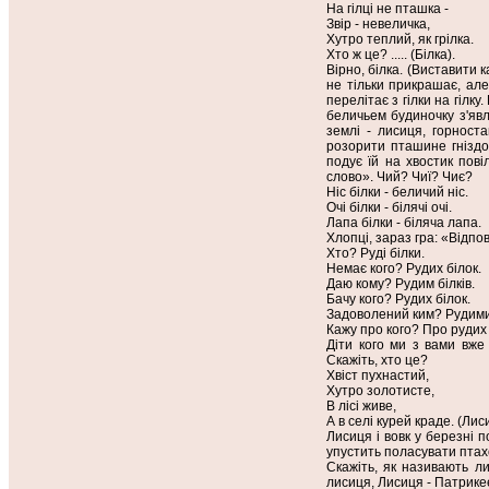
На гілці не пташка -
Звір - невеличка,
Хутро теплий, як грілка.
Хто ж це? ..... (Білка).
Вірно, білка. (Виставити 
не тільки прикрашає, але 
перелітає з гілки на гілк
беличьем будиночку з'явля
землі - лисиця, горноста
розорити пташине гніздо.
подує їй на хвостик пові
слово». Чий? Чиї? Чиє?
Ніс білки - беличий ніс.
Очі білки - білячі очі.
Лапа білки - біляча лапа.
Хлопці, зараз гра: «Відпо
Хто? Руді білки.
Немає кого? Рудих білок.
Даю кому? Рудим білків.
Бачу кого? Рудих білок.
Задоволений ким? Рудими
Кажу про кого? Про рудих 
Діти кого ми з вами вже 
Скажіть, хто це?
Хвіст пухнастий,
Хутро золотисте,
В лісі живе,
А в селі курей краде. (Ли
Лисиця і вовк у березні 
упустить поласувати птахо
Скажіть, як називають ли
лисиця, Лисиця - Патрикеев