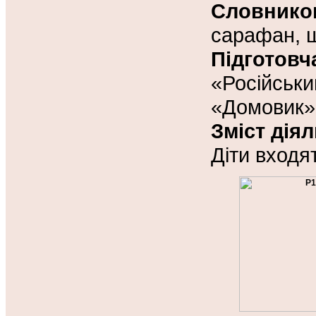
Словник
сарафан, ш
Підготов
«Російськ
«Домовик»
Зміст діял
Діти входят