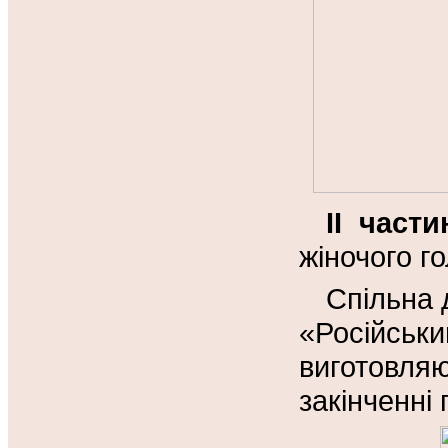
II
части
жіночого г
Спільна д
«Російс
виготовляю
закінченні