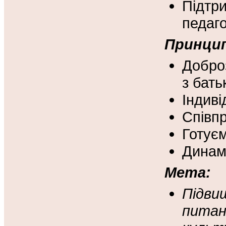
Підтр
педаг
Принцип
Добро
з бать
Індиві
Співпр
Готує
Динамі
Мета:
Підви
питан