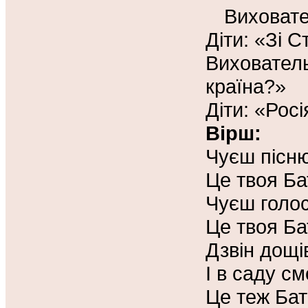
Виховате
Діти: «Зі С
Виховате
країна?»
Діти: «Росі
Вірш:
Чуєш пісн
Це твоя Ба
Чуєш голос
Це твоя Ба
Дзвін дощів
І в саду с
Це теж Бат