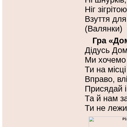
Ніг зігрітою
Взуття для
(Валянки)
Гра «До
Дідусь До
Ми хочемо 
Ти на місц
Вправо, вл
Присядай і
Та й нам з
Ти не лежи