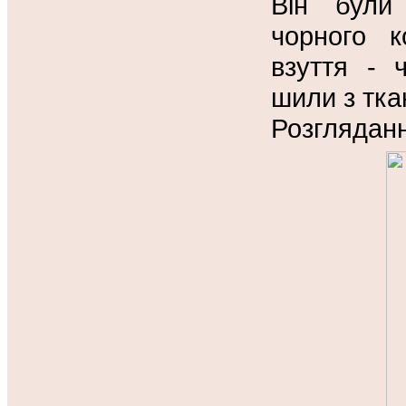
Він були 
чорного к
взуття - ч
шили з тка
Розгляданн