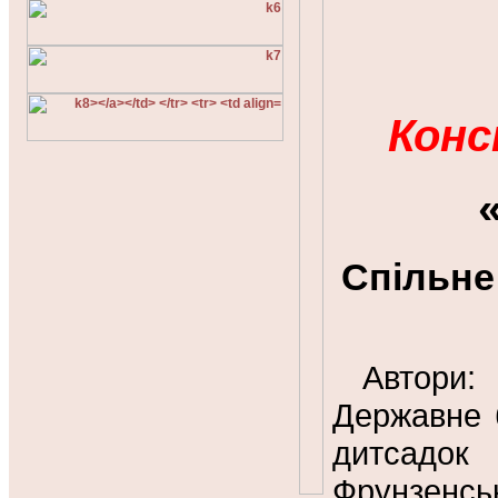
Конс
Спільне 
Автори
Державне 
дитсадо
Фрунзенськ