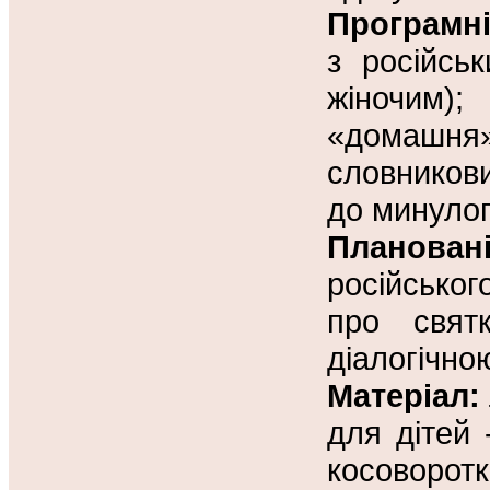
Програмні
з російсь
жіночим)
«домашня
словникови
до минулог
Плановані
російсько
про святк
діалогічн
Матеріал:
для дітей 
косоворотка