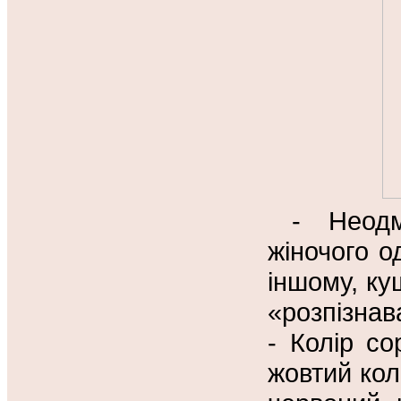
- Неодм
жіночого о
іншому, ку
«розпізнав
- Колір с
жовтий колі