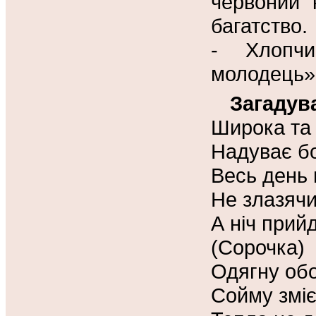
червоний 
багатство.
- Хлопчи
молодець»,
Загадув
Широка та 
Надуває бо
Весь день 
Не злазячи
А ніч прийд
(Сорочка)
Одягну обо
Сойму зміє