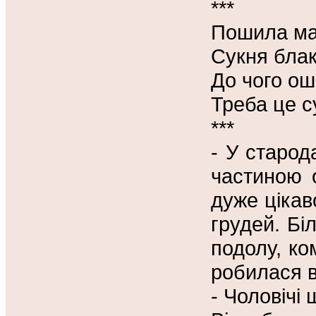
***
Пошила мам
Сукня блак
До чого ош
Треба це с
***
- У старод
частиною 
дуже цікав
грудей. Бі
подолу, ко
робилася в
- Чоловічі