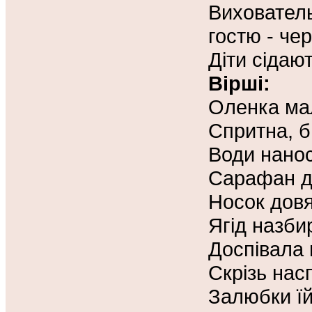
Вихователь
гостю - че
Діти сідают
Вірші:
Оленка ма
Спритна, б
Води нано
Сарафан д
Носок довя
Ягід назби
Доспівала 
Скрізь насп
Залюбки їй