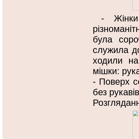
- Жінк
різноманіт
була соро
служила до
ходили на
мішки: рук
- Поверх с
без рукаві
Розгляданн