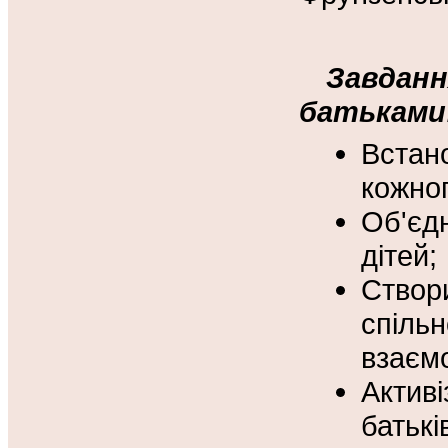
Завдан
батьками
Встан
кожно
Об'єд
дітей;
Ство
спіл
взаєм
Актив
батькі