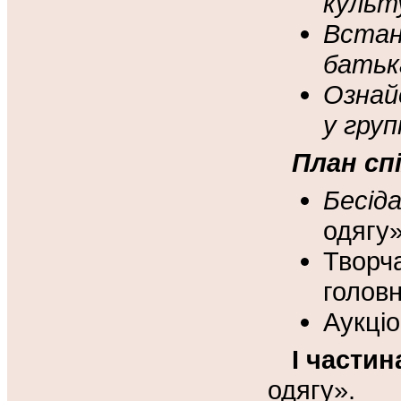
культ
Встан
батьк
Ознай
у групі
План сп
Бесід
одягу»
Творч
голов
Аукціо
I
частина
одягу».