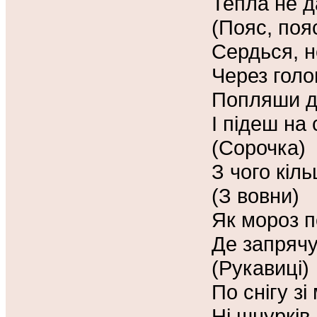
Тепла не д
(Пояс, поя
Сердься, н
Через голо
Попляши д
І підеш на 
(Сорочка)
З чого кіль
(З вовни)
Як мороз п
Де запряч
(Рукавиці)
По снігу з
Ні шнурків,