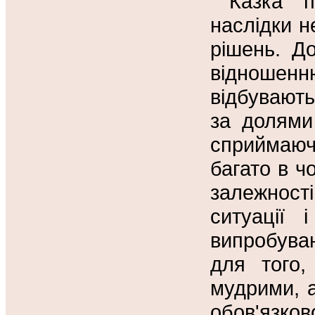
Казка п
наслідки 
рішень. До
відношенню
відбувають
за долями 
сприймаю
багато в ч
залежності
ситуації 
випробуван
для того,
мудрими, а
обов'язков