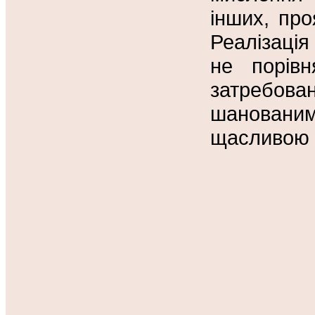
інших, про
Реалізація
не порівн
затребов
шановани
щасливою