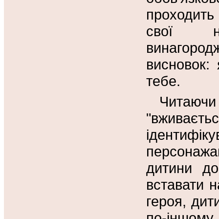
проходить
свої на
винагоро
висновок: 
тебе.
Читаюч
"вживає
ідентиф
персонажа
дитини до
вставати 
героя, дит
по-іншому