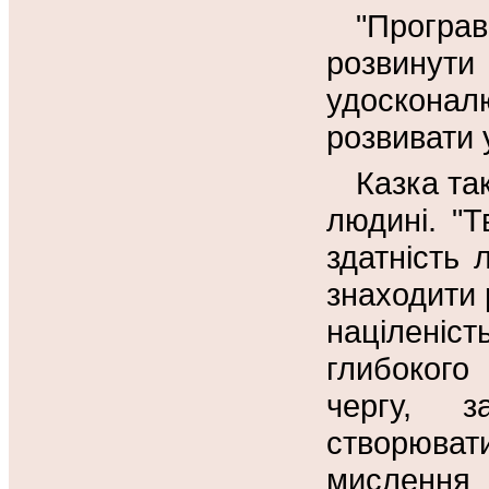
"Програ
розвину
удоскона
розвивати 
Казка та
людині. "Т
здатність 
знаходити 
націленіст
глибокого
чергу, з
створюват
мислення 