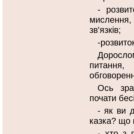
- розвит
мислення,
зв'язків;
-розвиток
Доросл
питання
обговоренн
Ось зра
почати бес
- як ви 
казка? що 
- хто з 