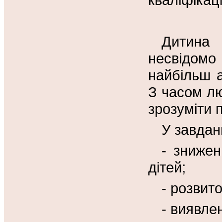
Дитина
несвідомо
найбільш 
З часом лю
зрозуміти 
У завдан
- знижен
дітей;
- розвит
- виявле