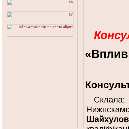
Консу
«Вплив 
Консульт
Склала:
Нижнєка
Шайхуло
кваліфікаці