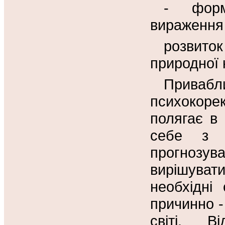
- форм
вираження 
розвиток
природної 
Привабл
психокоре
полягає в
себе з 
прогнозув
вирішуват
необхідні
причинно -
світі. Ві