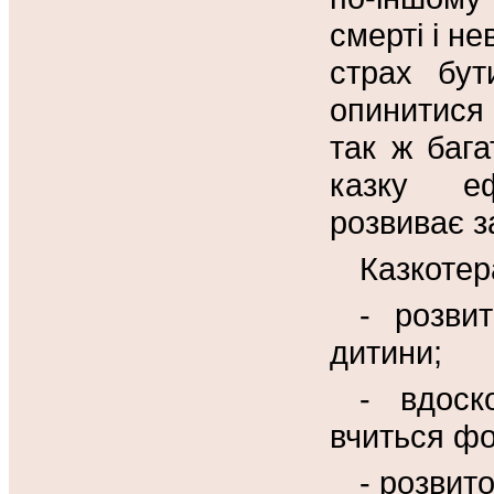
смерті і не
страх бут
опинитися 
так ж бага
казку еф
розвиває з
Казкотер
- розви
дитини;
- вдоск
вчиться фо
- розвито