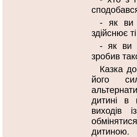
сподобавс
- як ви
здійснює ті
- як ви
зробив так
Казка до
його си
альтерна
дитині в 
виходів і
обмінятис
дитиною.