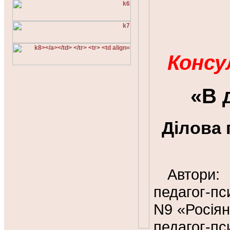
Консу
«В 
Ділова 
Автори
педагог-пс
N9 «Росія
педагог-п