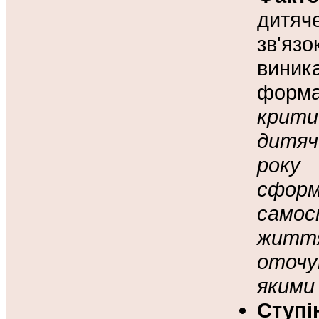
дитяч
зв'язо
виник
форм
крити
дитяч
року
сформ
самос
житт
оточу
якими 
Ступ