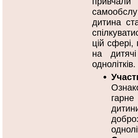
привчал
самообслу
дитина ст
спілкувати
цій сфері,
на дитячі
однолітків.
Учас
Ознак
гарне
дитин
добро
однолі