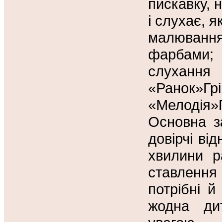
пискавку, н
і слухає, я
малюван
фарбами;
слухання
«Ранок»Г
«Мелодія»
Основна з
довірчі ві
хвилини р
ставлення
потрібні й
жодна ди