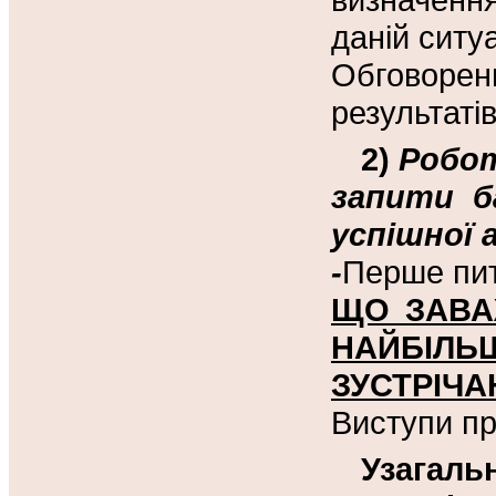
даній ситуа
Обговор
результатів
2)
Робот
запити б
успішної 
-
Перше пит
ЩО ЗАВА
НАЙБІ
ЗУСТРІЧ
Виступи пр
Узагаль