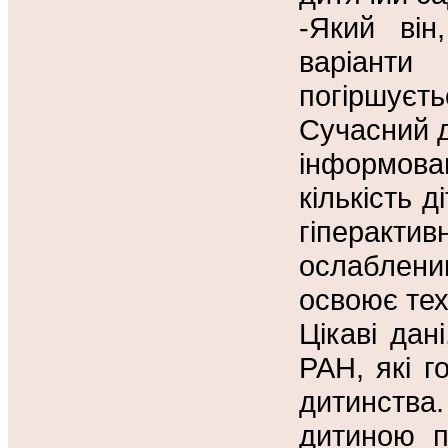
-Який він
варіант
погіршуєтьс
Сучасний д
інформов
кількість 
гіперакти
ослаблен
освоює тех
Цікаві дан
РАН, які г
дитинства
дитиною п