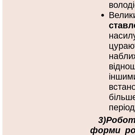
володі
Велик
ставл
насил
цураю
набли
відно
іншим
встан
більш
період
3)Робот
форми ро