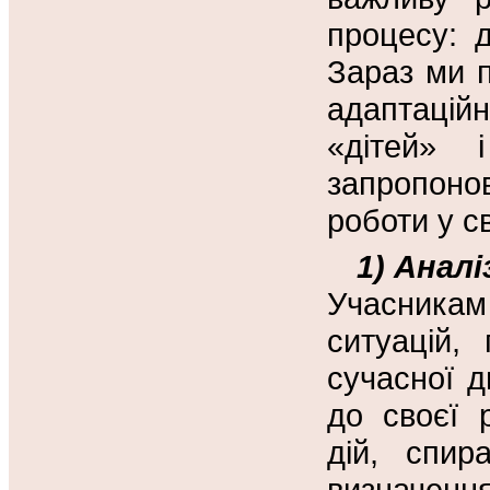
процесу: д
Зараз ми 
адаптаційн
«дітей» 
запропонов
роботи у св
1)
Аналі
Учасника
ситуацій,
сучасної д
до своєї 
дій, спир
визначення