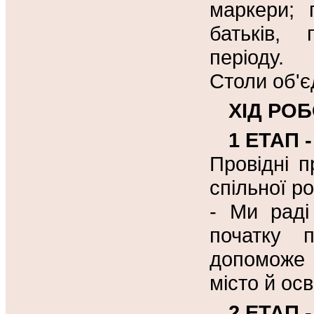
маркери; 
батьків, 
періоду.
Столи об'єд
ХІД РОБ
1 ЕТАП -
Провідні п
спільної р
- Ми раді
початку 
допоможе 
місто й ос
2 ЕТАП -