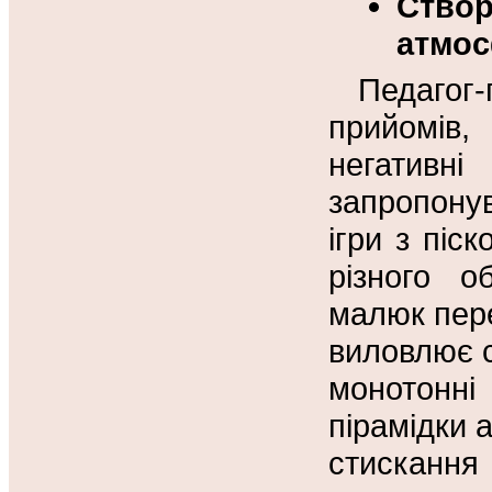
Ство
атмос
Педагог
прийомів
негатив
запропонув
ігри з піс
різного о
малюк пере
виловлює с
монотонні
пірамідки 
стискання 