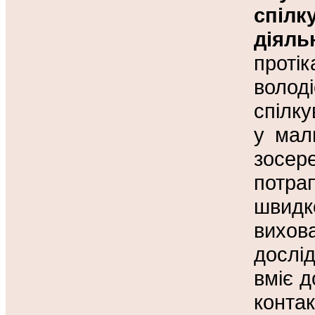
спілк
діял
проті
волод
спілк
у малю
зосер
потра
швид
вихо
дослі
вміє д
конта