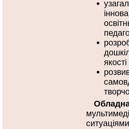
узага
іннов
освіт
педаго
розро
дошкіл
якості
розв
самов
творчо
Обладн
мультимеді
ситуаціям