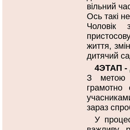
вільний ча
Ось такі н
Чоловік 
пристосов
життя, змі
дитячий са
4ЭТАП - 
З метою 
грамотно 
учасникам
зараз спр
У проце
важливу р