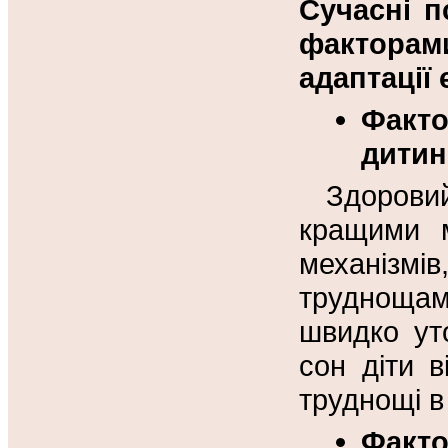
Сучасні 
фактора
адаптації 
Факто
дитин
Здорови
кращими м
механіз
труднощам
швидко ут
сон діти в
труднощі в
Факто