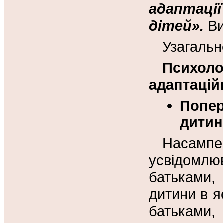
адаптації
дітей».
Ви
Узагальн
Психоло
адаптацій
Попе
дитин
Насампе
усвідомлю
батьками,
дитини в я
батьками,