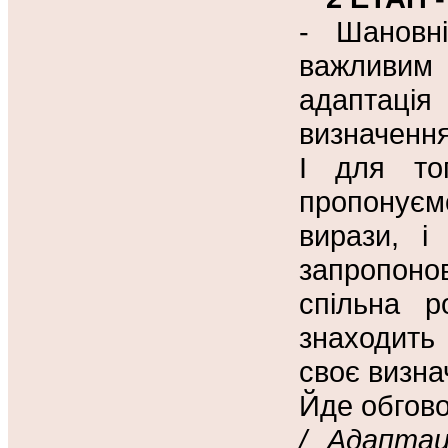
- Шановн
важливим
адаптація
визначення
І для то
пропонуєм
вирази, і
запропоно
спільна р
знаходить 
своє визна
Йде обгово
/ Адаптац