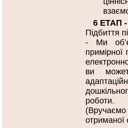
цінні
взаємо
6 ЕТАП -
Підбиття п
- Ми об'є
примірної 
електронно
ви может
адаптаці
дошкільно
роботи.
(Вручаєм
отриманої 