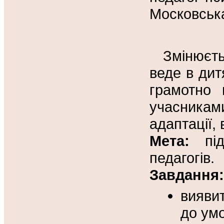
Московська
Змінюєть
веде в дит
грамотно 
учасника
адаптації, 
Мета:
підв
педагогів.
Завдання:
вияви
до умо