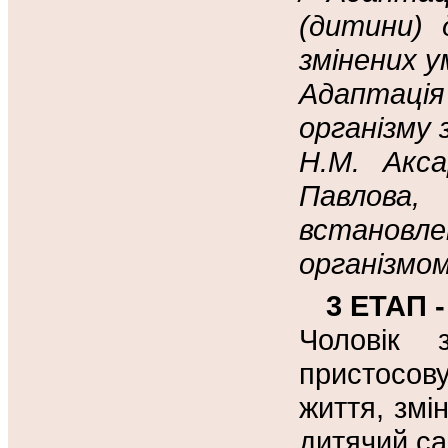
(дитини) 
змінених у
Адаптація
організму 
Н.М. Акса
Павлова
встановле
організмом
3 ЕТАП 
Чоловік 
пристосов
життя, змі
дитячий са