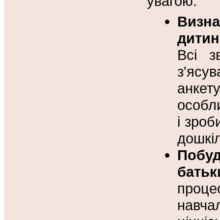
увагою.
Визн
дитин
Всі з
з'ясу
анкет
особли
і зроб
дошкі
Побуд
батьк
проц
навча