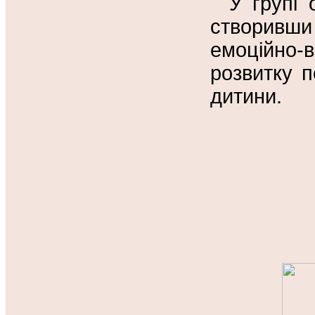
У групі
створивш
емоційно-
розвитку п
дитини.