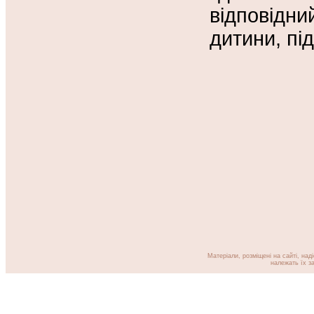
відповідн
дитини, пі
Матеріали, розміщені на сайті, над
належать їх за