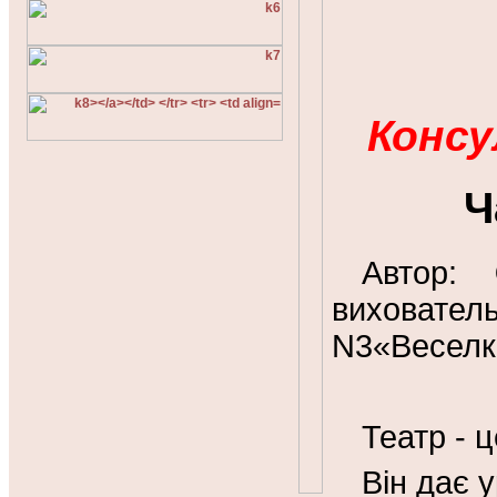
Консу
Ч
Автор:
вихова
N3«Веселка
Театр - ц
Він дає у