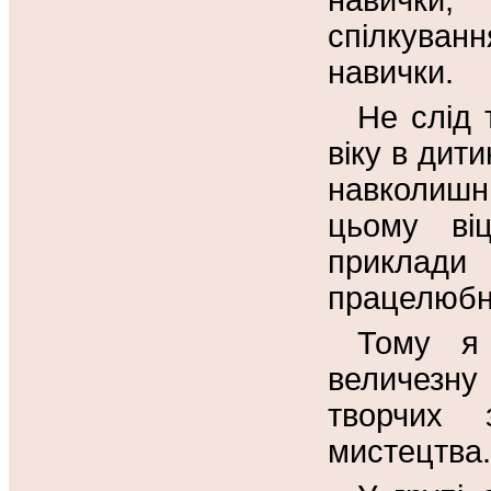
навички
спілкуван
навички.
Не слід 
віку в дит
навколишн
цьому ві
приклади
працелюбн
Тому я 
величезну
творчих 
мистецтва.