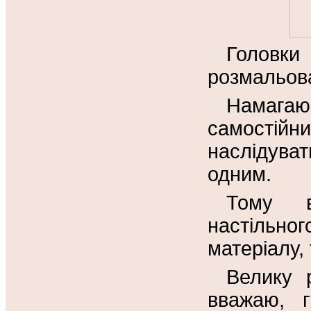
Головк
розмальова
Намага
самостійни
наслідуват
одним.
Тому в
настільно
матеріалу, 
Велику 
вважаю, 