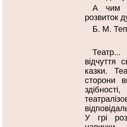
А чим в
розвиток ду
Б. М. Те
Театр..
відчуття с
казки. Те
сторони в
здібнос
театралі
відповідал
У грі роз