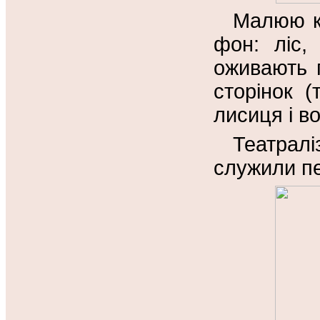
Малюю ка
фон: ліс,
оживають г
сторінок (
лисиця і во
Театралі
служили п