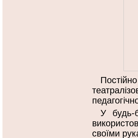
Пості
театраліз
педагогічн
У будь-б
використо
своїми рук