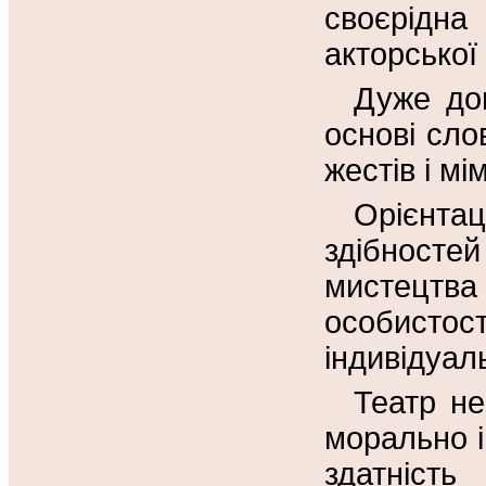
своєрідн
акторської
Дуже до
основі сло
жестів і мім
Орієнта
здібност
мистецт
особист
індивідуаль
Театр не
морально і
здатніст