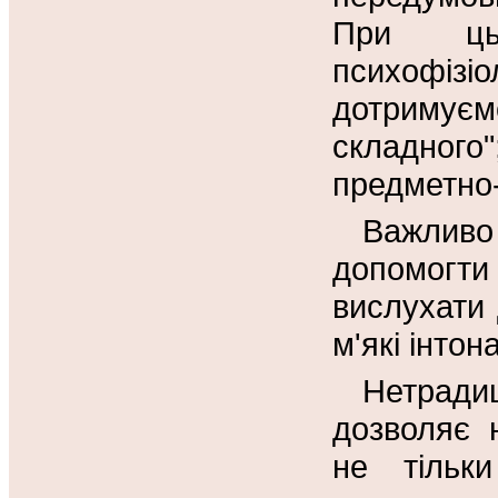
При цьо
психофі
дотримує
складног
предметно
Важливо 
допомогт
вислухати 
м'які інтона
Нетради
дозволяє 
не тільк