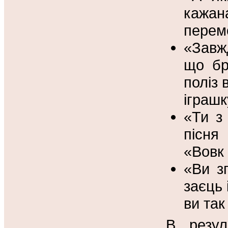
кажан
перем
«Завж
що бр
поліз 
іграшк
«Ти з
пісня
«Вовк 
«Ви з
заєць 
ви так
В резул