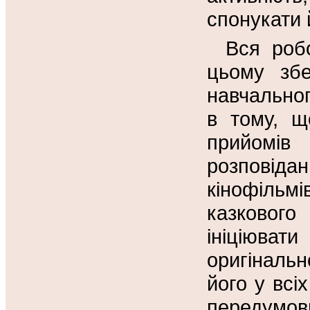
спонукати 
Вся роб
цьому збе
навчальног
в тому, щ
прийомі
розповіда
кінофільмі
казкового
ініціюва
оригінальн
його у всі
передумов