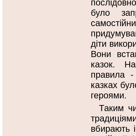
послідовн
було зап
самостій
придумува
діти викор
Вони вста
казок. На
правила -
казках бул
героями.
Таким чи
традиція
вбирають і