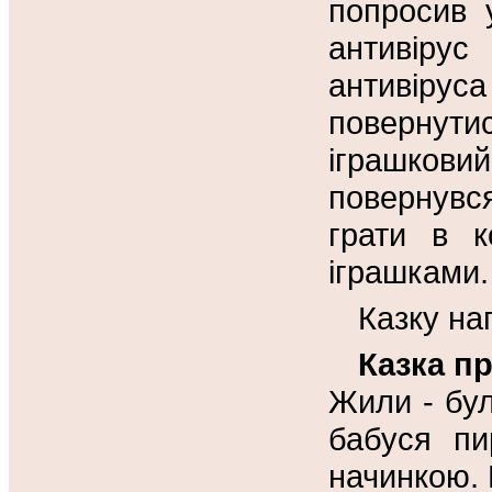
попросив у
антивірус
антивір
повернути
іграшков
повернувся
грати в к
іграшками.
Казку на
Казка п
Жили - бул
бабуся пи
начинкою. 