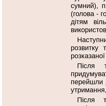
сумний), 
(голова - 
дітям віл
використов
Наступн
розвитку 
розказаної
Після 
придумув
перейшли 
утримання,
Після т