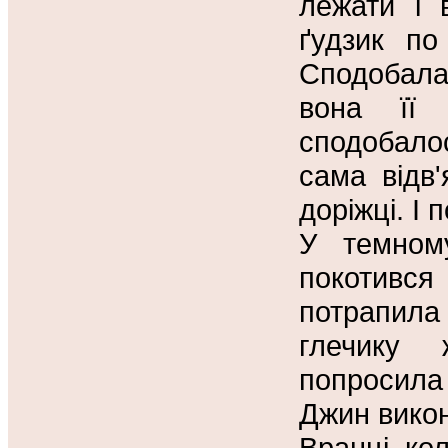
лежати і 
ґудзик по
Сподобала
вона її
сподобало
сама відв'
доріжці. І 
У темном
покотився
потрапила
глечику 
попросила
Джин вико
Вранці, ко