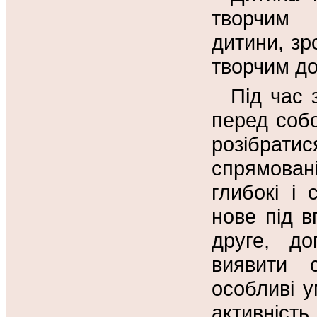
творчим 
дитини, зр
творчим до
Під час 
перед собо
розібрати
спрямован
глибокі і
нове під в
друге, до
виявити 
особливі у
активніст