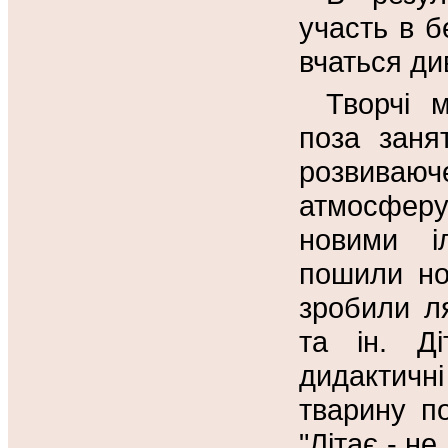
участь в б
вчаться ди
Творчі 
поза заня
розвиваю
атмосферу 
новими і
пошили но
зробили л
та ін. Д
дидактичн
тварину по
"Літає - не