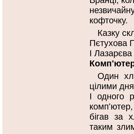
незвичайн
кофточку.
Казку ск
Пєтухова П
І Лазарєва 
Комп'юте
Один хл
цілими дня
І одного 
комп'ютер
бігав за 
таким злим