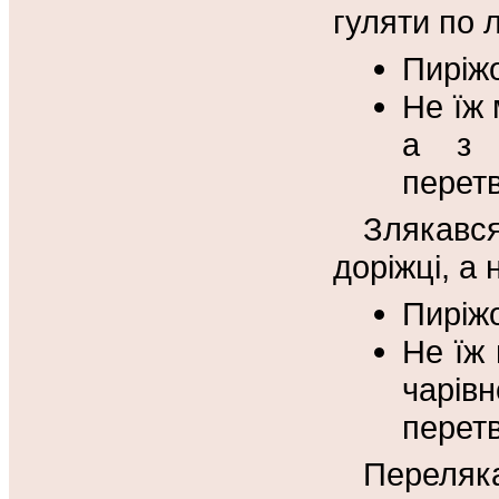
гуляти по л
Пиріжо
Не їж 
а з 
перетв
Злякався
доріжці, а 
Пиріжо
Не їж 
чарі
перетв
Переляка