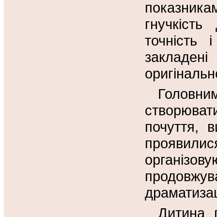
показника
гнучкість 
точність 
закладені
оригінальн
Головним
створювати
почуття, 
проявили
організо
продовжува
драматизац
Дитина 