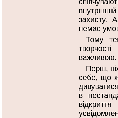
співчуваю
внутрішні
захисту. 
немає умов
Тому те
творчост
важливою.
Перш, ні
себе, що ж
дивуватися
в нестанд
відкриття
усвідомл