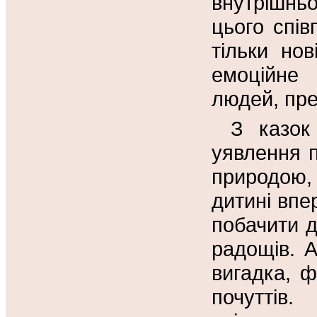
внутрішнь
цього спі
тільки но
емоційне
людей, пре
З казок
уявлення п
природою,
дитині впе
побачити д
радощів. 
вигадка, ф
почуттів