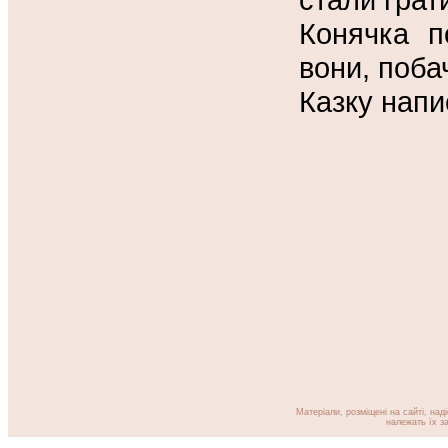
Конячка п
вони, поба
Казку напи
Матеріали, розміщені на сайті, над
належать їх за