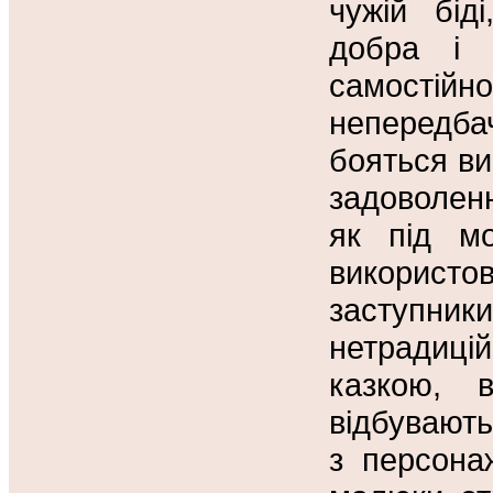
чужій бід
добра і 
самостій
непередба
бояться ви
задоволен
як під мо
використо
заступни
нетрадиці
казкою, 
відбувають
з персона