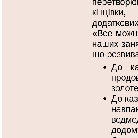
перетворю
кінцівки,
додаткових
«Все можна
наших заня
що розвива
До ка
продо
золоте
До ка
навпак
ведме
додому