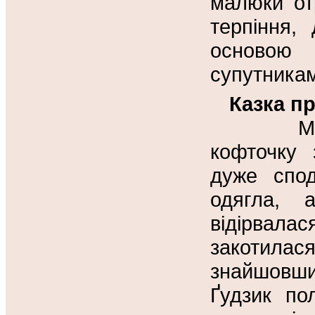
малюки от
терпіння,
основою 
супутника
Казка пр
М
кофточку 
дуже спод
одягла, 
відірвал
закотилас
знайшовши 
Ґудзик по