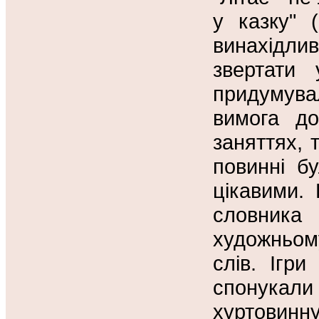
у казку" 
винахідливі
звертати 
придумув
вимога до
заняттях, 
повинні б
цікавими.
словника
художньом
слів. Ігр
спонукали 
хуртовинн