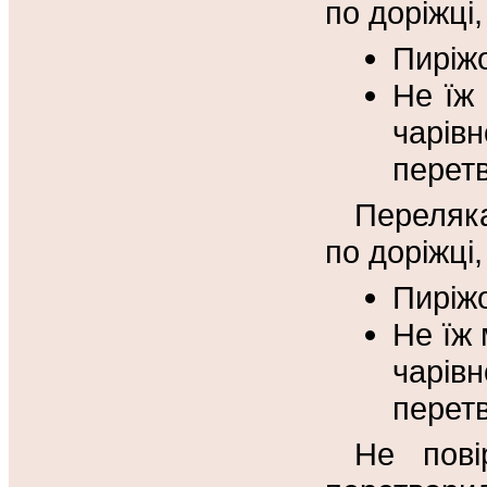
по доріжці,
Пиріжо
Не їж 
чарі
перетв
Переляка
по доріжці
Пиріжо
Не їж 
чарі
перетв
Не пові