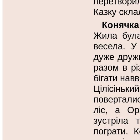
перетворил
Казку скла
Конячка 
Жила була
весела. У
дуже дружн
разом в рі
бігати нав
Цілісіньк
повертали
ліс, а Ор
зустріла 
пограти. 