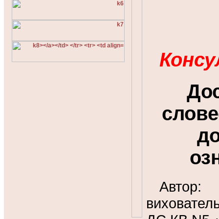
Консу
Дос
слове
до
оз
Автор
виховател