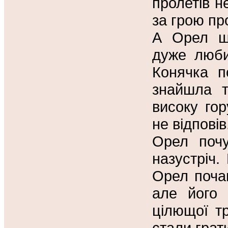
пролетів н
за грою пр
А Орел шу
дуже люби
Конячка п
знайшла т
високу гор
не відповів
Орел почу
назустріч.
Орел поча
але його 
цілющої тр
стали грат