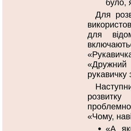
було, 
Для розв
використо
для відо
включаю
«Рукавич
«Дружний
рукавичку 
Наступн
розвитк
проблемно
«Чому, нав
«А як