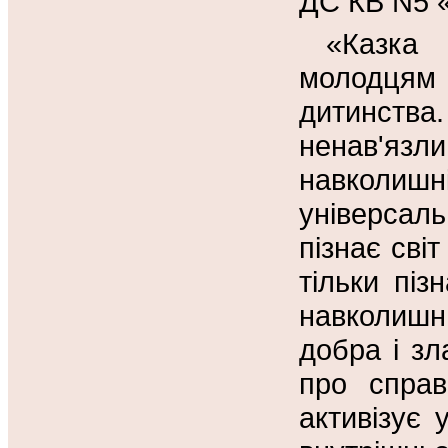
ДС КВ N5 
«Казка 
молодцям
дитинства.
ненав'яз
навколишн
універсал
пізнає сві
тільки піз
навколишнь
добра і зл
про справ
активізує 